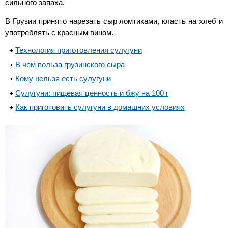
сильного запаха.
В Грузии принято нарезать сыр ломтиками, класть на хлеб и
употреблять с красным вином.
Технология приготовления сулугуни
В чем польза грузинского сыра
Кому нельзя есть сулугуни
Сулугуни: пищевая ценность и бжу на 100 г
Как приготовить сулугуни в домашних условиях