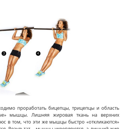
ходимо проработать бицепцы, трицепцы и область
вые» мышцы. Лишняя жировая ткань на верхних
люс в том, что эти же мышцы быстро «откликаются»
ся. Результат – мышцы укрепляются, а лишний жир