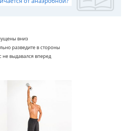
ичается от анаэробной?
пущены вниз
льно разведите в стороны
с не выдавался вперед