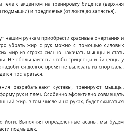
м теле с акцентом на тренировку бицепса (верхняя
и подмышки) и предплечья (от локтя до запястья).
гут нашим ручкам приобрести красивые очертания и
стро убрать жир с рук можно с помощью силовых
их мир из страха сильно накачать мышцы и стать
ды. Не обольщайтесь: чтобы трицепцы и бицепцы у
адобится долгое время не вылезать из спортзала,
дется постараться.
ния разрабатывают суставы, тренируют мышцы,
форму рук и плеч. Особенно эффективно совмещать
шний жир, в том числе и на руках, будет сжигаться
ю йоги. Выполняя определенные асаны, мы будем
асти подмышек.