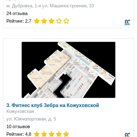
м. Дубровка, 1-я ул. Машиностроения, 10
24 отзыва
on
on
on
Рейтинг:
2,7
3. Фитнес клуб Зебра на Кожуховской
Кожуховская
ул. Южнопортовая, д. 5
10 отзывов
on
on
on
on
on
Рейтинг:
4,8