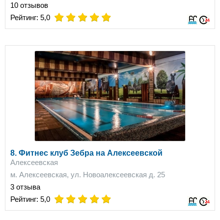
10 отзывов
on
on
on
on
on
Рейтинг:
5,0
8. Фитнес клуб Зебра на Алексеевской
Алексеевская
м. Алексеевская, ул. Новоалексеевская д. 25
3 отзыва
on
on
on
on
on
Рейтинг:
5,0