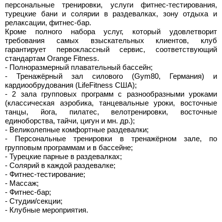
персональные тренировки, услуги фитнес-тестирования,
турецкие бани и солярии в раздевалках, зону отдыха и
релаксации, фитнес-бар.
Кроме полного набора услуг, который удовлетворит
требования самых взыскательных клиентов, клуб
гарантирует первоклассный сервис, соответствующий
стандартам Orange Fitness.
- Полноразмерный плавательный бассейн;
- Тренажёрный зал силового (Gym80, Германия) и
кардиообрудования (LifeFitness США);
- 2 зала групповых программ с разнообразными уроками
(классическая аэробика, танцевальные уроки, восточные
танцы, йога, пилатес, велотренировки, восточные
единоборства, тайчи, цигун и мн. др.);
- Великолепные комфортные раздевалки;
- Персональные тренировки в тренажёрном зале, по
групповым программам и в бассейне;
- Турецкие парные в раздевалках;
- Солярий в каждой раздевалке;
- Фитнес-тестирование;
- Массаж;
- Фитнес-бар;
- Студии/секции;
- Клубные мероприятия.