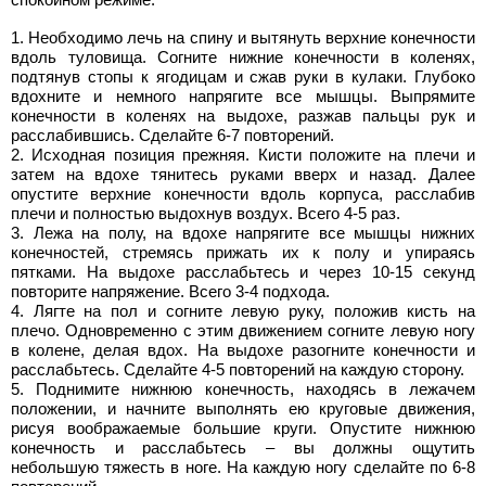
Необходимо лечь на спину и вытянуть верхние конечности
вдоль туловища. Согните нижние конечности в коленях,
подтянув стопы к ягодицам и сжав руки в кулаки. Глубоко
вдохните и немного напрягите все мышцы. Выпрямите
конечности в коленях на выдохе, разжав пальцы рук и
расслабившись. Сделайте 6-7 повторений.
Исходная позиция прежняя. Кисти положите на плечи и
затем на вдохе тянитесь руками вверх и назад. Далее
опустите верхние конечности вдоль корпуса, расслабив
плечи и полностью выдохнув воздух. Всего 4-5 раз.
Лежа на полу, на вдохе напрягите все мышцы нижних
конечностей, стремясь прижать их к полу и упираясь
пятками. На выдохе расслабьтесь и через 10-15 секунд
повторите напряжение. Всего 3-4 подхода.
Лягте на пол и согните левую руку, положив кисть на
плечо. Одновременно с этим движением согните левую ногу
в колене, делая вдох. На выдохе разогните конечности и
расслабьтесь. Сделайте 4-5 повторений на каждую сторону.
Поднимите нижнюю конечность, находясь в лежачем
положении, и начните выполнять ею круговые движения,
рисуя воображаемые большие круги. Опустите нижнюю
конечность и расслабьтесь – вы должны ощутить
небольшую тяжесть в ноге. На каждую ногу сделайте по 6-8