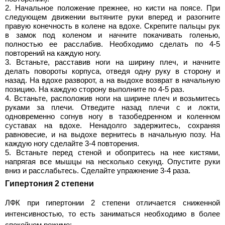
Начальное положение прежнее, но кисти на поясе. При
следующем движении вытяните руки вперед и разогните
правую конечность в колене на вдохе. Скрепите пальцы рук
в замок под коленом и начните покачивать голенью,
полностью ее расслабив. Необходимо сделать по 4-5
повторений на каждую ногу.
Встаньте, расставив ноги на ширину плеч, и начните
делать повороты корпуса, отведя одну руку в сторону и
назад. На вдохе разворот, а на выдохе возврат в начальную
позицию. На каждую сторону выполните по 4-5 раз.
Встаньте, расположив ноги на ширине плеч и возьмитесь
руками за плечи. Отведите назад плечи с и локти,
одновременно согнув ногу в тазобедренном и коленном
суставах на вдохе. Ненадолго задержитесь, сохраняя
равновесие, и на выдохе вернитесь в начальную позу. На
каждую ногу сделайте 3-4 повторения.
Встаньте перед стеной и обопритесь на нее кистями,
напрягая все мышцы на несколько секунд. Опустите руки
вниз и расслабьтесь. Сделайте упражнение 3-4 раза.
Гипертония 2 степени
ЛФК при гипертонии 2 степени отличается сниженной
интенсивностью, то есть заниматься необходимо в более
спокойном режиме: