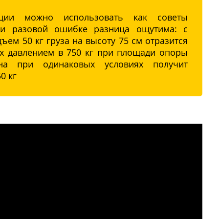
ации можно использовать как советы
ри разовой ошибке разница ощутима: с
ем 50 кг груза на высоту 75 см отразится
х давлением в 750 кг при площади опоры
на при одинаковых условиях получит
0 кг