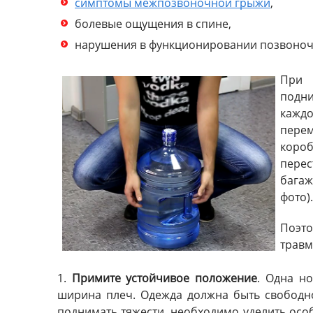
симптомы межпозвоночной грыжи
,
болевые ощущения в спине,
нарушения в функционировании позвоночн
При 
подн
кажд
перем
короб
пере
багаж
фото).
Поэто
травм
1.
Примите устойчивое положение
. Одна н
ширина плеч. Одежда должна быть свободн
поднимать тяжести, необходимо уделить осо