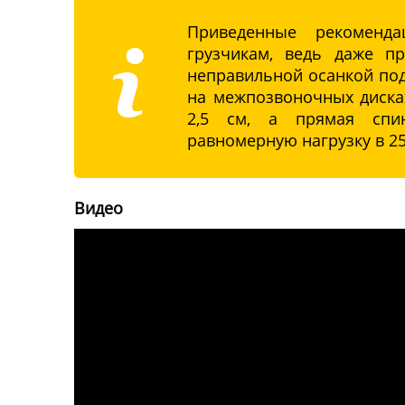
Приведенные рекоменд
грузчикам, ведь даже п
неправильной осанкой подъ
на межпозвоночных диска
2,5 см, а прямая спи
равномерную нагрузку в 25
Видео