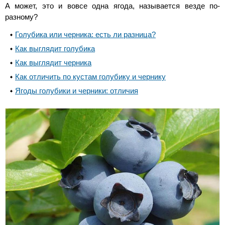
А может, это и вовсе одна ягода, называется везде по-
разному?
Голубика или черника: есть ли разница?
Как выглядит голубика
Как выглядит черника
Как отличить по кустам голубику и чернику
Ягоды голубики и черники: отличия