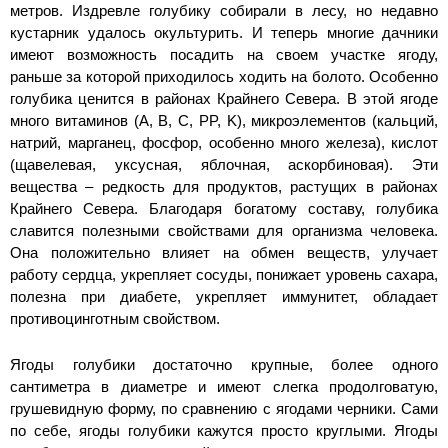
метров. Издревле голубику собирали в лесу, но недавно
кустарник удалось окультурить. И теперь многие дачники
имеют возможность посадить на своем участке ягоду,
раньше за которой приходилось ходить на болото. Особенно
голубика ценится в районах Крайнего Севера. В этой ягоде
много витаминов (A, B, C, PP, K), микроэлементов (кальций,
натрий, марганец, фосфор, особенно много железа), кислот
(щавелевая, уксусная, яблочная, аскорбиновая). Эти
вещества – редкость для продуктов, растущих в районах
Крайнего Севера. Благодаря богатому составу, голубика
славится полезными свойствами для организма человека.
Она положительно влияет на обмен веществ, улучает
работу сердца, укрепляет сосуды, понижает уровень сахара,
полезна при диабете, укрепляет иммунитет, обладает
противоцинготным свойством.
Ягоды голубики достаточно крупные, более одного
сантиметра в диаметре и имеют слегка продолговатую,
грушевидную форму, по сравнению с ягодами черники. Сами
по себе, ягоды голубики кажутся просто круглыми. Ягоды