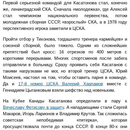
Первой серьезной командой для Касатонова стал, конечно
же, ленинградский СКА. Сначала «молодежка», где Алексей
стал чемпионом национального первенства, потом
молодежная сборная СССР, «взрослый» СКА, а в 1978 году
перспективного игрока заметили в ЦСКА.
Пройти отбор у Тихонова, тогдашнего тренера «армейцев» и
союзной сборной, было тяжело. Одним из сложнейших
препятствий был кросс: 16 отрезков по 400 метров с
короткими перерывами. Многих спортсменов после забега
отправляли в больницу. Сразу проявить себя Касатанов с
такими нагрузками не мог, но второй тренер ЦСКА, Юрий
Моисеев, настоял на том, чтобы оставить парня в команде.
Да и
17-й номер ЦСКА Валерий Харламов
вместе с
Геннадием Цыганковым взяли шефство над новеньким.
На Кубке Канады Касатанова определили в пару к
Вячеславу Фетисову в защиту
. А нападающими стали Сергей
Макаров, Игорь Ларионов и Владимир Крутов. Так сложилась
советская непобедимая «пятерка», которая
просуществовала почти до конца СССР. В конце
80-х
они