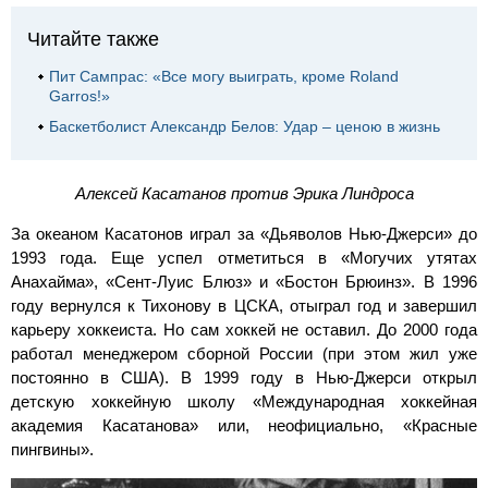
Читайте также
Пит Сампрас: «Все могу выиграть, кроме Roland
Garros!»
Баскетболист Александр Белов: Удар – ценою в жизнь
Алексей Касатанов против Эрика Линдроса
За океаном Касатонов играл за «Дьяволов
Нью-Джерси
» до
1993 года. Еще успел отметиться в «Могучих утятах
Анахайма», «
Сент-Луис
Блюз» и «Бостон Брюинз». В 1996
году вернулся к Тихонову в ЦСКА, отыграл год и завершил
карьеру хоккеиста. Но сам хоккей не оставил. До 2000 года
работал менеджером сборной России (при этом жил уже
постоянно в США). В 1999 году в
Нью-Джерси
открыл
детскую хоккейную школу «Международная хоккейная
академия Касатанова» или, неофициально, «Красные
пингвины».