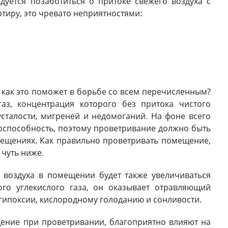
дуется позаботиться о притоке свежего воздуха с
ртиру, это чревато неприятностями:
 как это поможет в борьбе со всем перечисленным?
аз, концентрация которого без притока чистого
усталости, мигреней и недомоганий. На фоне всего
доспособность, поэтому проветривание должно быть
мещениях. Как правильно проветривать помещение,
 чуть ниже.
о воздуха в помещении будет также увеличиваться
ого углекислого газа, он оказывает отравляющий
 гипоксии, кислородному голоданию и сонливости.
ение при проветривании, благоприятно влияют на