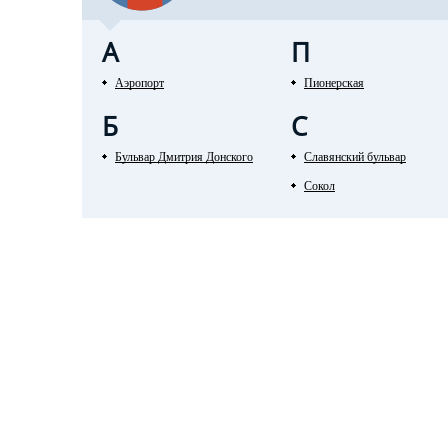
А
П
Аэропорт
Пионерская
Б
С
Бульвар Дмитрия Донского
Славянский бульвар
Сокол