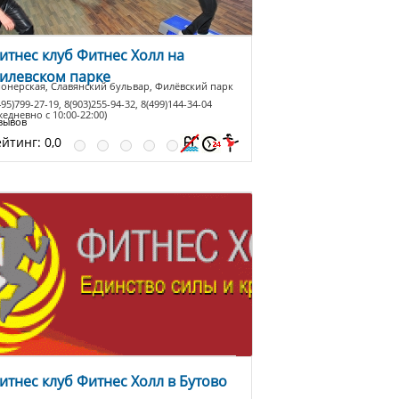
итнес клуб Фитнес Холл на
илевском парке
онерская, Славянский бульвар, Филёвский парк
495)799-27-19, 8(903)255-94-32, 8(499)144-34-04
жедневно с 10:00-22:00)
зывов
ейтинг:
0,0
итнес клуб Фитнес Холл в Бутово