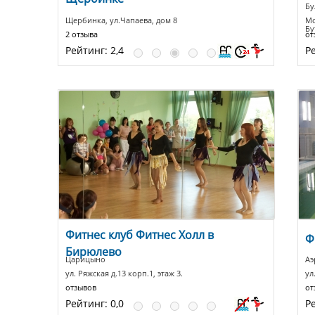
Бу
Щербинка, ул.Чапаева, дом 8
Мо
Бу
2 отзыва
от
Рейтинг:
2,4
Р
Фитнес клуб Фитнес Холл в
Ф
Бирюлево
Царицыно
Аэ
ул. Ряжская д.13 корп.1, этаж 3.
ул
отзывов
от
Рейтинг:
0,0
Р