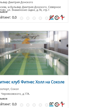
львар Дмитрия Донского
сква, м.Бульвар Дмитрия Донского, Северное
тово, ул. Знаменские садки, д.7A, cтр.1
зывов
ейтинг:
0,0
итнес клуб Фитнес Холл на Соколе
ропорт, Сокол
. Черняховского, д.17А.
зывов
ейтинг:
0,0