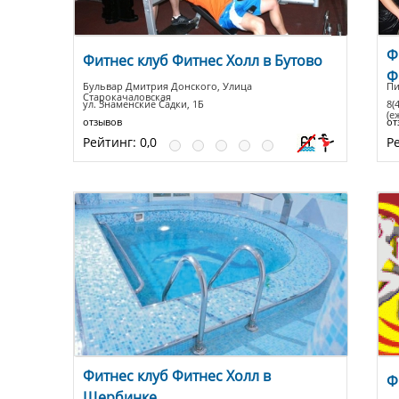
Ф
Фитнес клуб Фитнес Холл в Бутово
Ф
Бульвар Дмитрия Донского, Улица
Пи
Старокачаловская
ул. Знаменские Садки, 1Б
8(
(е
отзывов
от
Рейтинг:
0,0
Р
Фитнес клуб Фитнес Холл в
Ф
Щербинке