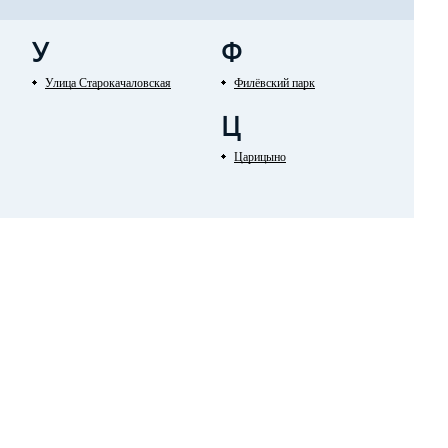
У
Ф
Улица Старокачаловская
Филёвский парк
Ц
Царицыно