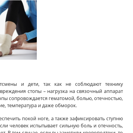
тсмены и дети, так как не соблюдают технику
вреждения стопы – нагрузка на связочный аппарат
опы сопровождается гематомой, болью, отечностью,
е, температура и даже обморок.
спечить покой ноге, а также зафиксировать ступню
сли человек испытывает сильную боль и отечность,
т. В том случае, если вы заметили кровоподтеки, то