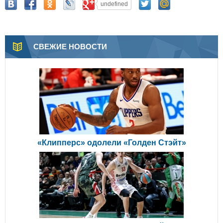
undefined
СВЕЖИЕ НОВОСТИ
«Клипперс» одолели «Голден Стэйт»