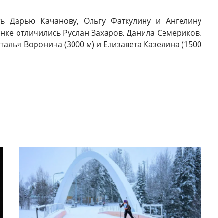
ть Дарью Качанову, Ольгу Фаткулину и Ангелину
онке отличились Руслан Захаров, Данила Семериков,
талья Воронина (3000 м) и Елизавета Казелина (1500