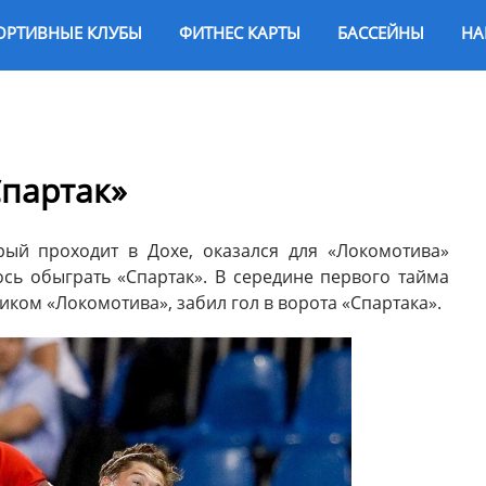
ОРТИВНЫЕ КЛУБЫ
ФИТНЕС КАРТЫ
БАССЕЙНЫ
НА
Спартак»
рый проходит в Дохе, оказался для «Локомотива»
сь обыграть «Спартак». В середине первого тайма
ком «Локомотива», забил гол в ворота «Спартака».