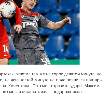
ртака», ответил тем же на сорок девятой минуте, но
о, на девяностой минуте на поле появился вратарь
она Коченкова. Он смог отразить удары Максима
е не смогли обыграть железнодорожников.