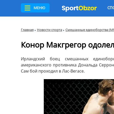
СП
МЕНЮ
Главная
Новости спорта
Смешанные единоборства (М
Конор Макгрегор одоле
Ирландский боец смешанных единобор
американского противника Дональда Серроне
Сам бой проходил в Лас-Вегасе.