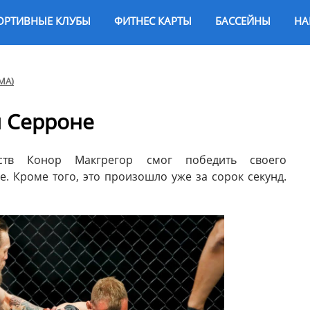
ОРТИВНЫЕ КЛУБЫ
ФИТНЕС КАРТЫ
БАССЕЙНЫ
НА
МА)
л Серроне
ств Конор Макгрегор смог победить своего
. Кроме того, это произошло уже за сорок секунд.