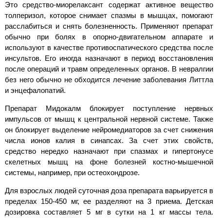
Это средство-миорелаксант содержат активное вещество
толперизол, которое снимает спазмы в мышцах, помогают
расслабиться и снять болезненность. Применяют препарат
обычно при болях в опорно-двигательном аппарате и
используют в качестве противоспатического средства после
инсультов. Его иногда назначают в период восстановления
после операций и травм определенных органов. В невралгии
без него обычно не обходится лечение заболевания Литтла
и энцефалопатий.
Препарат Мидокалм блокирует поступление нервных
импульсов от мышц к центральной нервной системе. Также
он блокирует выделение нейромедиаторов за счет снижения
числа ионов калия в синапсах. За счет этих свойств,
средство нередко назначают при спазмах и гипертонусе
скелетных мышц на фоне болезней костно-мышечной
системы, например, при остеохондрозе.
Для взрослых людей суточная доза препарата варьируется в
пределах 150-450 мг, ее разделяют на 3 приема. Детская
дозировка составляет 5 мг в сутки на 1 кг массы тела.