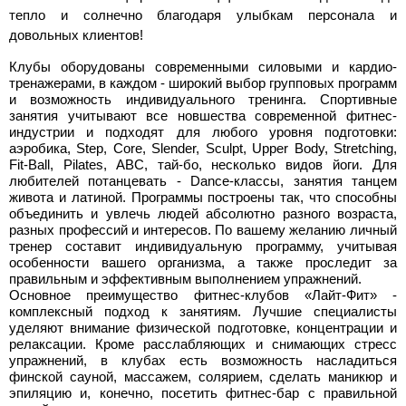
тепло и солнечно благодаря улыбкам персонала и
довольных клиентов!
Клубы оборудованы современными силовыми и кардио-
тренажерами, в каждом - широкий выбор групповых программ
и возможность индивидуального тренинга. Спортивные
занятия учитывают все новшества современной фитнес-
индустрии и подходят для любого уровня подготовки:
аэробика, Step, Core, Slender, Sculpt, Upper Body, Stretching,
Fit-Ball, Pilates, ABC, тай-бо, несколько видов йоги. Для
любителей потанцевать - Dance-классы, занятия танцем
живота и латиной. Программы построены так, что способны
объединить и увлечь людей абсолютно разного возраста,
разных профессий и интересов. По вашему желанию личный
тренер составит индивидуальную программу, учитывая
особенности вашего организма, а также проследит за
правильным и эффективным выполнением упражнений.
Основное преимущество фитнес-клубов «Лайт-Фит» -
комплексный подход к занятиям. Лучшие специалисты
уделяют внимание физической подготовке, концентрации и
релаксации. Кроме расслабляющих и снимающих стресс
упражнений, в клубах есть возможность насладиться
финской сауной, массажем, солярием, сделать маникюр и
эпиляцию и, конечно, посетить фитнес-бар с правильной