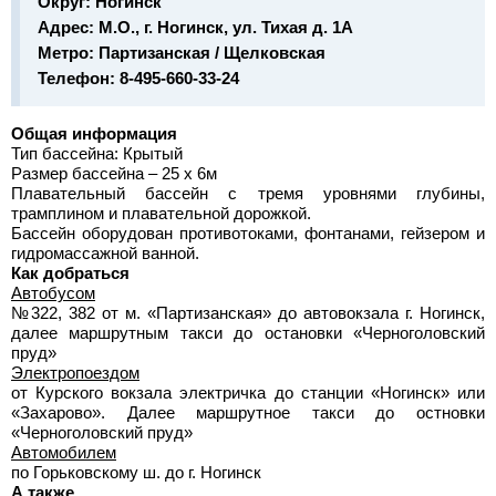
Округ:
Ногинск
Адрес:
М.О., г. Ногинск, ул. Тихая д. 1А
Метро:
Партизанская / Щелковская
Телефон:
8-495-660-33-24
Общая информация
Тип бассейна: Крытый
Размер бассейна – 25 х 6м
Плавательный бассейн с тремя уровнями глубины,
трамплином и плавательной дорожкой.
Бассейн оборудован противотоками, фонтанами, гейзером и
гидромассажной ванной.
Как добраться
Автобусом
№322, 382 от м. «Партизанская» до автовокзала г. Ногинск,
далее маршрутным такси до остановки «Черноголовский
пруд»
Электропоездом
от Курского вокзала электричка до станции «Ногинск» или
«Захарово». Далее маршрутное такси до остновки
«Черноголовский пруд»
Автомобилем
по Горьковскому ш. до г. Ногинск
А также