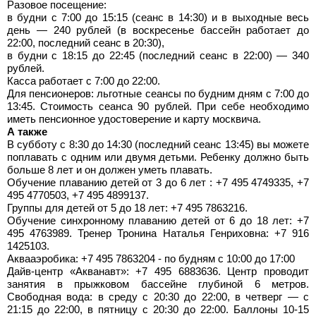
Разовое посещение:
в будни c 7:00 до 15:15 (сеанс в 14:30) и в выходные весь
день — 240 рублей (в воскресенье бассейн работает до
22:00, последний сеанс в 20:30),
в будни с 18:15 до 22:45 (последний сеанс в 22:00) — 340
рублей.
Касса работает с 7:00 до 22:00.
Для пенсионеров: льготные сеансы по будним дням с 7:00 до
13:45. Стоимость сеанса 90 рублей. При себе необходимо
иметь пенсионное удостоверение и карту москвича.
А также
В субботу с 8:30 до 14:30 (последний сеанс 13:45) вы можете
поплавать с одним или двумя детьми. Ребенку должно быть
больше 8 лет и он должен уметь плавать.
Обучение плаванию детей от 3 до 6 лет : +7 495 4749335, +7
495 4770503, +7 495 4899137.
Группы для детей от 5 до 18 лет: +7 495 7863216.
Обучение синхронному плаванию детей от 6 до 18 лет: +7
495 4763989. Тренер Тронина Наталья Генриховна: +7 916
1425103.
Аквааэробика: +7 495 7863204 - по будням с 10:00 до 17:00
Дайв-центр «Акванавт»: +7 495 6883636. Центр проводит
занятия в прыжковом бассейне глубиной 6 метров.
Свободная вода: в среду с 20:30 до 22:00, в четверг — с
21:15 до 22:00, в пятницу с 20:30 до 22:00. Баллоны 10-15